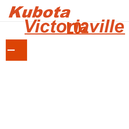
LA
SÉRIE
L02
Tracteurs compacts