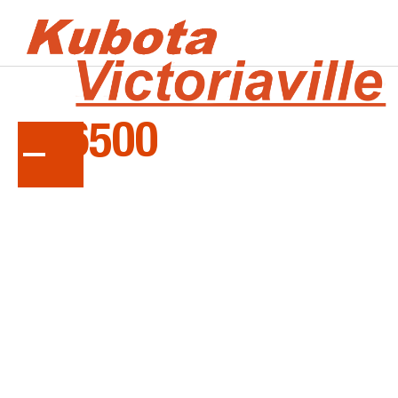
LA
SÉRIE
TE6500
Faneuses