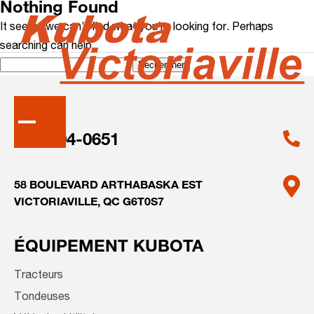
Nothing Found
It seems we can’t find what you’re looking for. Perhaps
searching can help.
Rechercher :
819-604-0651
58 BOULEVARD ARTHABASKA EST
VICTORIAVILLE, QC G6T0S7
ÉQUIPEMENT KUBOTA
Tracteurs
Tondeuses