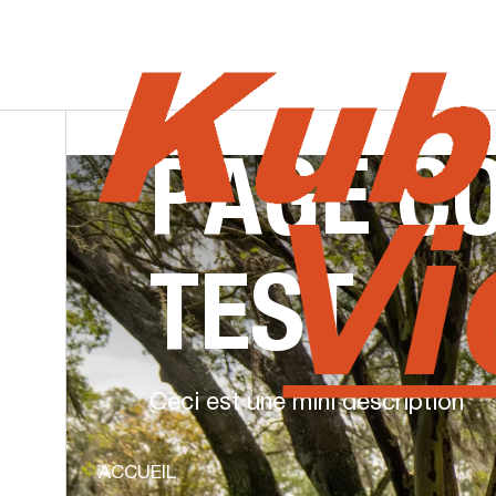
PAGE
C
KUBOTA VICTORIAVILLE
TEST
Ceci est une mini description
ACCUEIL